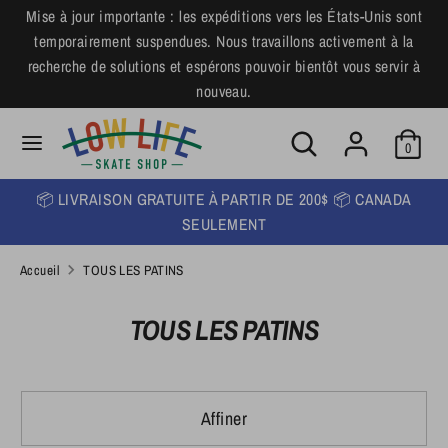
Passer
Mise à jour importante : les expéditions vers les États-Unis sont
L
au
temporairement suspendues. Nous travaillons activement à la
Français
contenu
a
recherche de solutions et espérons pouvoir bientôt vous servir à
nouveau.
Recherche
n
Rechercher
dans
Rechercher
Recherche
g
la
0
dans
u
boutique
la
📦 LIVRAISON GRATUITE À PARTIR DE 200$ 📦 CANADA
boutique
e
SEULEMENT
Accueil
TOUS LES PATINS
TOUS LES PATINS
Affiner