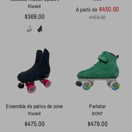
Riedell
Prix
$450.00
À partir de
régul
$369.00
$459.00
Ensemble de patins de zone
Parkstar
Riedell
BONT
$475.00
$479.00