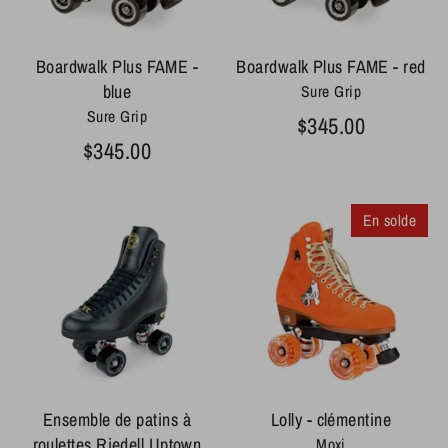
Boardwalk Plus FAME -
Boardwalk Plus FAME - red
blue
Sure Grip
Sure Grip
$345.00
$345.00
En solde
Ensemble de patins à
Lolly - clémentine
roulettes Riedell Uptown
Moxi