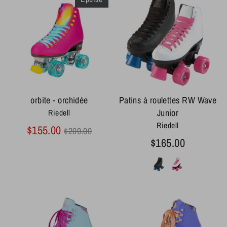
orbite - orchidée
Patins à roulettes RW Wave
Junior
Riedell
Riedell
Prix
$155.00
$209.00
régulier
$165.00