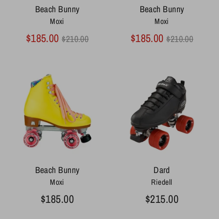
Beach Bunny
Beach Bunny
Moxi
Moxi
Prix
Prix
$185.00
$185.00
$210.00
$210.00
régulier
régulier
Beach Bunny
Dard
Moxi
Riedell
$185.00
$215.00