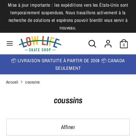
Passer
Mise à jour importante : les expéditions vers les États-Unis sont
L
au
temporairement suspendues. Nous travaillons activement à la
Français
contenu
a
recherche de solutions et espérons pouvoir bientôt vous servir à
nouveau.
Recherche
n
Rechercher
dans
Rechercher
Recherche
g
la
0
dans
u
boutique
la
📦 LIVRAISON GRATUITE À PARTIR DE 200$ 📦 CANADA
boutique
e
SEULEMENT
Accueil
coussins
coussins
Affiner